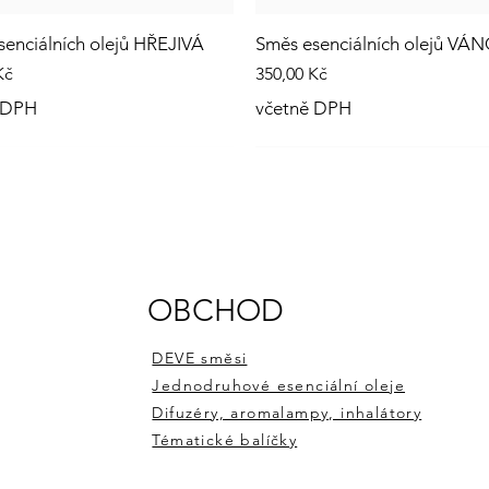
enciálních olejů HŘEJIVÁ
Směs esenciálních olejů VÁ
Cena
Kč
350,00 Kč
 DPH
včetně DPH
OBCHOD
DEVE směsi
Jednodruhové esenciální oleje
Difuzéry, aromalampy, inhalátory
Tématické balíčky