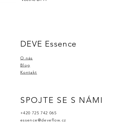
DEVE Essence
O nás
Blog
Kontakt
SPOJTE SE S NÁMI
lejů
NG 5ml
PRVNÍ ESENCE I.
Aromalampa s esenciálním olejem
Esenciální olej VAVŘÍN 5ml
+420 725 742 065
essence@deveflow.cz
Cena
Cena
Cena
660,00 Kč
800,00 Kč
240,00 Kč