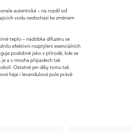
chvilku nepoužíváme
onale autentická – na rozdíl od
esenciálního oleje.
ívajících vodu nedochází ke změnám
írné teplo – nádobka difuzéru se
žnilo efektivní rozptýlení esenciálních
unguje podobně jako v přírodě, kde se
vá je a v mnoha případech tak
okolí. Ostatně jen díky tomu tak
ové háje i levandulová pole právě