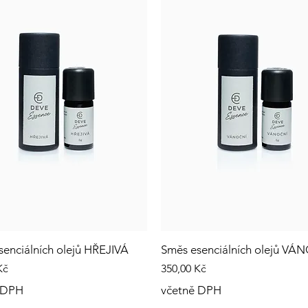
enciálních olejů HŘEJIVÁ
Směs esenciálních olejů VÁ
Cena
Kč
350,00 Kč
 DPH
včetně DPH