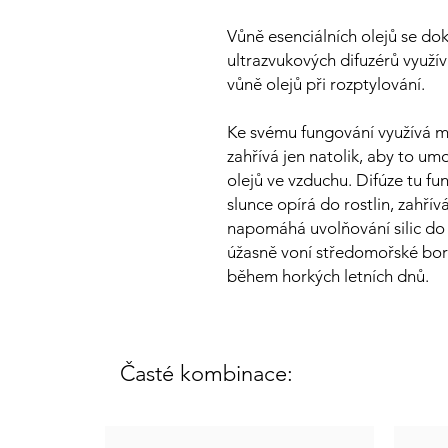
Vůně esenciálních olejů se dok
ultrazvukových difuzérů využ
vůně olejů při rozptylování.
Ke svému fungování využívá m
zahřívá jen natolik, aby to umo
olejů ve vzduchu. Difúze tu f
slunce opírá do rostlin, zahří
napomáhá uvolňování silic do 
úžasně voní středomořské bor
během horkých letních dnů.
Časté kombinace: