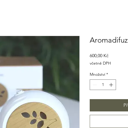
Aromadifuz
Cena
600,00 Kč
včetně DPH
Množství
*
Př