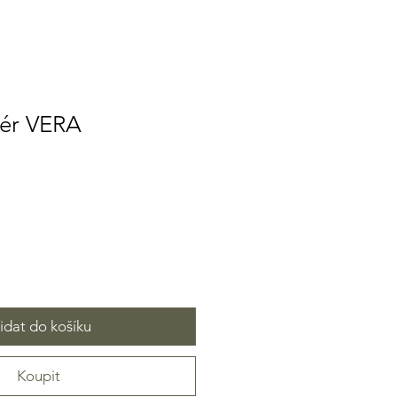
ér VERA
idat do košíku
Koupit