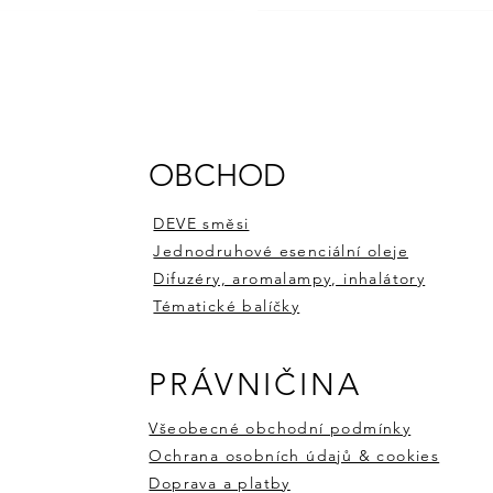
OBCHOD
DEVE směsi
Jednodruhové esenciální oleje
Difuzéry, aromalampy, inhalátory
Tématické balíčky
PRÁVNIČINA
Všeobecné obchodní podmínky
ifuzér VERA
Y I.
ální olej MYRTA červená 10ml
PRVNÍ ESENCE II.
LÁSKY - směsi esenciálních o
Esenciální olej YLANG YLA
Ochrana osobních údajů & cookies
Cena
Cena
Cena
Kč
Kč
Kč
590,00 Kč
870,00 Kč
200,00 Kč
Doprava a platby