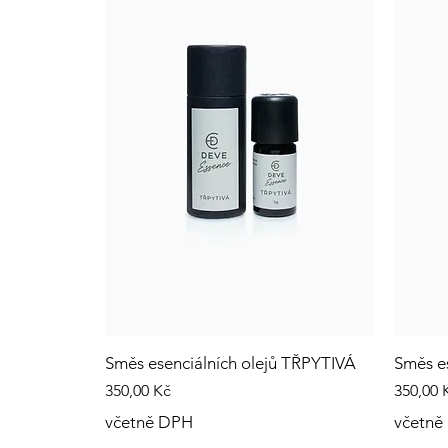
Směs esenciálních olejů TŘPYTIVÁ
Směs es
Cena
Cena
350,00 Kč
350,00 
včetně DPH
včetně