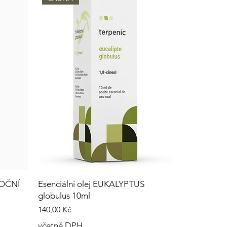
NOČNÍ
Esenciální olej EUKALYPTUS
globulus 10ml
Cena
140,00 Kč
včetně DPH