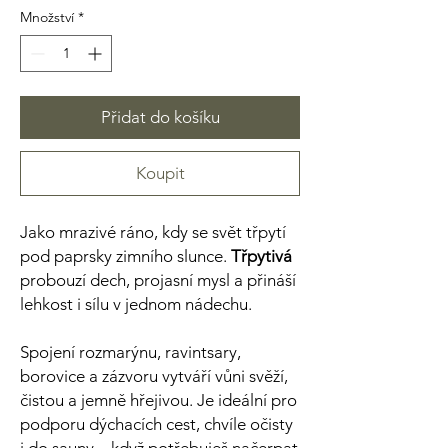
Množství
*
Přidat do košíku
Koupit
Jako mrazivé ráno, kdy se svět třpytí
pod paprsky zimního slunce.
Třpytivá
probouzí dech, projasní mysl a přináší
lehkost i sílu v jednom nádechu.
Spojení rozmarýnu, ravintsary,
borovice a zázvoru vytváří vůni svěží,
čistou a jemně hřejivou. Je ideální pro
podporu dýchacích cest, chvíle očisty